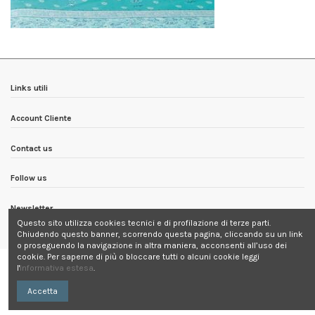
Links utili
Account Cliente
Contact us
Follow us
Newsletter
Questo sito utilizza cookies tecnici e di profilazione di terze parti.
Chiudendo questo banner, scorrendo questa pagina, cliccando su un link
o proseguendo la navigazione in altra maniera, acconsenti all’uso dei
cookie. Per saperne di più o bloccare tutti o alcuni cookie leggi
l'
Informativa estesa
.
Accetta
Contattaci