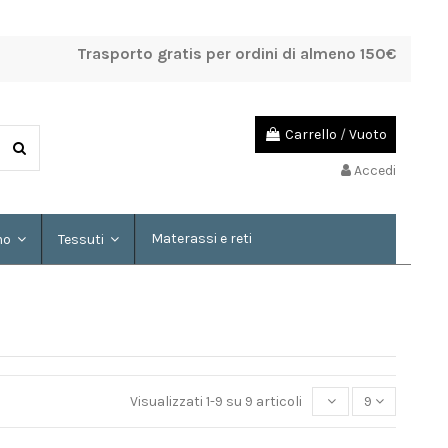
Trasporto gratis per ordini di almeno 150€
Carrello
/
Vuoto
Accedi
Materassi e reti
mo
Tessuti
Visualizzati 1-9 su 9 articoli
9