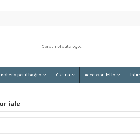
ancheria per il bagno
Cucina
Accessori letto
Inti
oniale