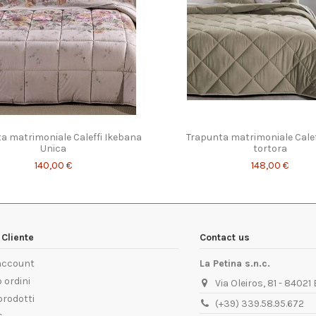
a matrimoniale Caleffi Ikebana
Trapunta matrimoniale Calef
Unica
tortora
140,00 €
148,00 €
Cliente
Contact us
 account
La Petina s.n.c.
 ordini
Via Oleiros, 81 - 84021
prodotti
(+39) 339.58.95.672
s