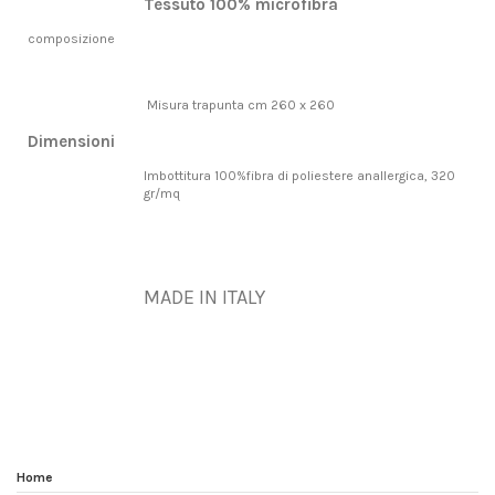
Tessuto 100% microfibra
composizione
Misura trapunta cm 260 x 260
Dimensioni
Imbottitura 100%fibra di poliestere anallergica, 320
gr/mq
MADE IN ITALY
In magazzino
1 Articolo
Home