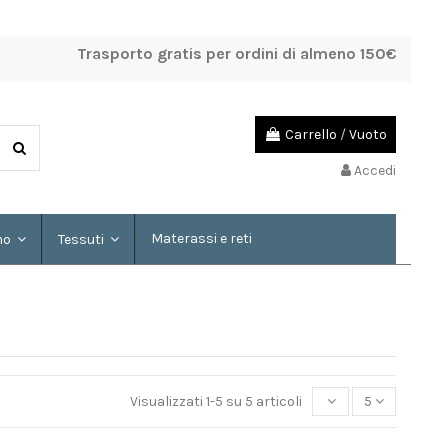
Trasporto gratis per ordini di almeno 150€
Carrello
/
Vuoto
Accedi
Materassi e reti
mo
Tessuti
Visualizzati 1-5 su 5 articoli
5