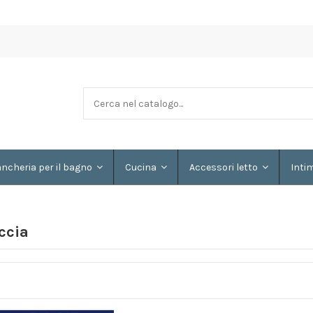
ancheria per il bagno
Cucina
Accessori letto
Inti
ccia