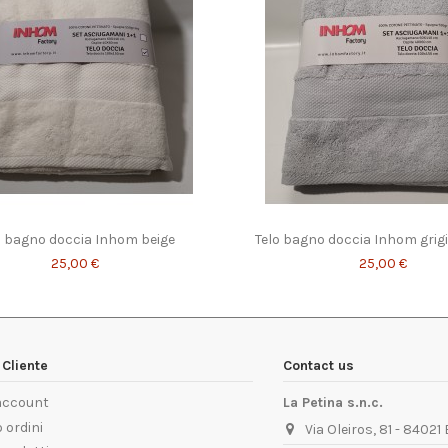
o bagno doccia Inhom beige
Telo bagno doccia Inhom grig
25,00 €
25,00 €
Cliente
Contact us
 account
La Petina s.n.c.
 ordini
Via Oleiros, 81 - 84021