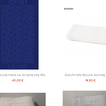
occia mare Liu Jo serie city Blu
Zucchi telo doccia Journey
45,00 €
16,90 €