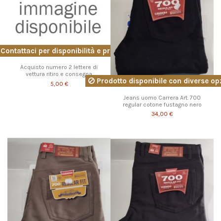
Contattaci per disponibilità e prezzo
Acquisto numero 2 lettere di
vettura ritiro e consegna
Prodotto disponibile con diverse op
5,00 €
Jeans uomo Carrera Art. 700
regular cotone fustagno nero
34,00 €