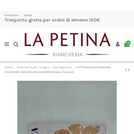
Contattaci
Home
Trasporto gratis per ordini di almeno 150€
0
Home
Biancheria per il bagno
Asciugamani
VITTORIA 6 ASCIUGAMANI
VISO PURO LINO CON ORLO A GIORNO Creas (bianco)