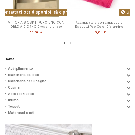
Contattaci per disponibilità e prezzo
Cont
VITTORIA 6 OSPITI PURO LINO CON
Accappatoio con cappuccio
ORLO A GIORNO Creas (bianco)
Bassetti Pop Color Ciclamino
45,00 €
30,00 €
Home
Abbigliamento
Biancheria da letto
Biancheria per il bagno
Cucina
Accessori Letto
Intimo
Tessuti
Materassi e reti