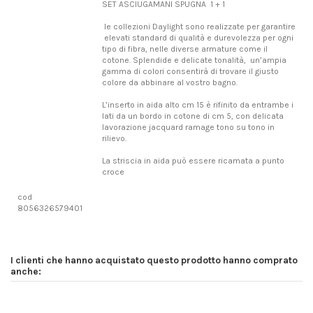
SET ASCIUGAMANI SPUGNA 1 + 1
le collezioni Daylight sono realizzate per garantire
elevati standard di qualità e durevolezza per ogni
tipo di fibra, nelle diverse armature come il
cotone. Splendide e delicate tonalità, un’ampia
gamma di colori consentirà di trovare il giusto
colore da abbinare al vostro bagno.
L’inserto in aida alto cm 15 è rifinito da entrambe i
lati da un bordo in cotone di cm 5, con delicata
lavorazione jacquard ramage tono su tono in
rilievo.
La striscia in aida può essere ricamata a punto
croce
cod
8056326579401
In magazzino
2 Articoli
I clienti che hanno acquistato questo prodotto hanno comprato
anche: