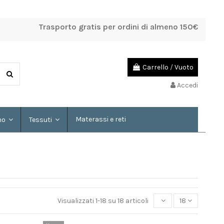
Trasporto gratis per ordini di almeno 150€
Carrello
/
Vuoto
Accedi
Materassi e reti
mo
Tessuti
Visualizzati 1-18 su 18 articoli
18