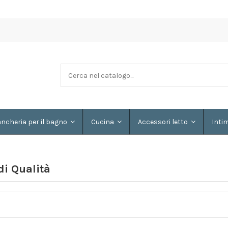
ancheria per il bagno
Cucina
Accessori letto
Inti
di Qualità