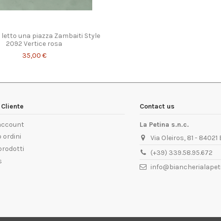
letto una piazza Zambaiti Style
2092 Vertice rosa
35,00 €
Cliente
Contact us
 account
La Petina s.n.c.
 ordini
Via Oleiros, 81 - 84021
prodotti
(+39) 339.58.95.672
s
info@biancherialapeti