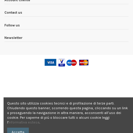
Contact us
Follow us
Newsletter
Questo sito utilizza cookies tecnici e di profilazione di terze parti.
Chiudendo questo banner, scorrendo questa pagina, cliccando su un link
o proseguendo la navigazione in altra maniera, acconsenti all’uso dei
cookie. Per saperne di più o bloccare tutti o alcuni cookie leggi
l'
Informativa estesa
.
Accetta
Contattaci