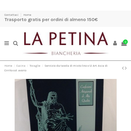
Contattaci
Home
Trasporto gratis per ordini di almeno 150€
0
Home
Cucina
Tovaglie
Servizio da tavola di misto lino x 12 Art. Asia di
Cirrito col. avorio