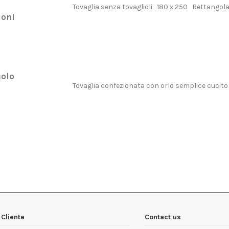
Tovaglia senza tovaglioli 180 x 250 Rettangol
oni
olo
Tovaglia confezionata con orlo semplice cucito
no
1 Articolo
Cliente
Contact us