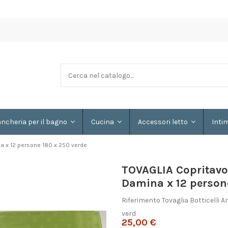
ancheria per il bagno
Cucina
Accessori letto
Inti
na x 12 persone 180 x 250 verde
TOVAGLIA Copritavolo
Damina x 12 persone
Riferimento
Tovaglia Botticelli 
verd
25,00 €