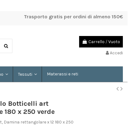
Trasporto gratis per ordini di almeno 150€
Carrello
/
Vuoto
Accedi
Materassi e reti
mo
Tessuti
 Botticelli art
 180 x 250 verde
Art, Damina rettangolare x 12 180 x 250