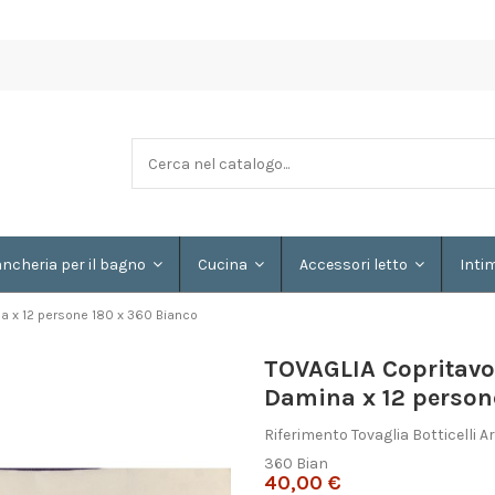
ancheria per il bagno
Cucina
Accessori letto
Inti
na x 12 persone 180 x 360 Bianco
TOVAGLIA Copritavolo
Damina x 12 person
Riferimento
Tovaglia Botticelli A
360 Bian
40,00 €