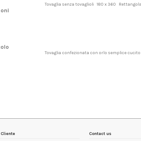
Tovaglia senza tovaglioli 180 x 360 Rettangol
oni
olo
Tovaglia confezionata con orlo semplice cucito
no
1 Articolo
Cliente
Contact us