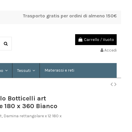
Trasporto gratis per ordini di almeno 150€
Carrello
/
Vuoto
Accedi
Materassi e reti
mo
Tessuti
 Botticelli art
e 180 x 360 Bianco
rt, Damina rettangolare x 12 180 x